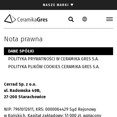
Szukaj
NASZE MARKI
▼
PL
EN
DE
Kolekcje
Nota prawna
Inspiracje
Pliki do pobrania
DANE SPÓŁKI
POLITYKA PRYWATNOŚCI W CERAMIKA GRES S.A.
Kontakt
POLITYKA PLIKÓW COOKIES CERAMIKA GRES S.A.
Cerrad Sp. z o.o.
ul. Radomska 49B,
27-200 Starachowice
NIP: 7961012611, KRS: 0000064429 Sąd Rejonowy
w Końskich. Kapitał zakładowy: 51 000 zł, wpłacony