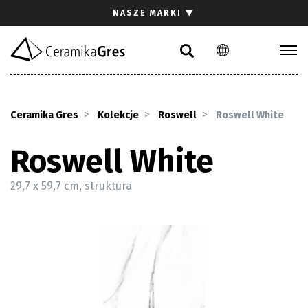
Szukaj
NASZE MARKI
▼
PL
EN
DE
Kolekcje
Inspiracje
Ceramika Gres
Kolekcje
Roswell
Roswell White
Pliki do pobrania
Pytania i odpowiedzi
Roswell White
29,7 x 59,7 cm, struktura
Kontakt