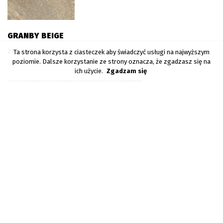
GRANBY BEIGE
29,7 x 59,7 cm
Ta strona korzysta z ciasteczek aby świadczyć usługi na najwyższym
poziomie. Dalsze korzystanie ze strony oznacza, że zgadzasz się na
ich użycie.
Zgadzam się