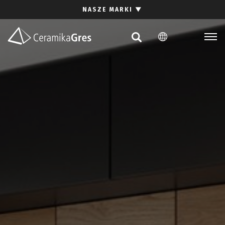
Szukaj
NASZE MARKI
▼
PL
EN
DE
Kolekcje
Inspiracje
Pliki do pobrania
Pytania i odpowiedzi
Kontakt