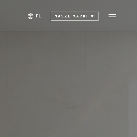
Szukaj
PL
EN
DE
PL
NASZE MARKI
▼
Kolekcje
Inspiracje
Pliki do pobrania
Pytania i odpowiedzi
Kontakt