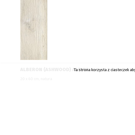
ALBERON (ASHWOOD) ALR 02
Ta strona korzysta z ciasteczek ab
20 x 60 cm, natura
Rodzaj powierzchni:
natura