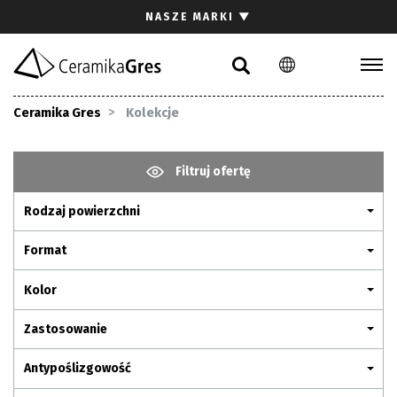
Szukaj
NASZE MARKI
▼
PL
EN
DE
Kolekcje
Ceramika Gres
Kolekcje
Inspiracje
Pliki do pobrania
Filtruj ofertę
Rodzaj powierzchni
Kontakt
Format
Kolor
Zastosowanie
Antypoślizgowość