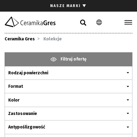
Szukaj
NASZE MARKI
▼
PL
EN
DE
Kolekcje
Ceramika Gres
Kolekcje
Inspiracje
Pliki do pobrania
Filtruj ofertę
Rodzaj powierzchni
Kontakt
Format
Kolor
Zastosowanie
Antypoślizgowość