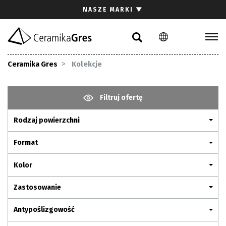
Szukaj
NASZE MARKI
▼
PL
EN
DE
Kolekcje
Ceramika Gres
Kolekcje
Inspiracje
Pliki do pobrania
Filtruj ofertę
Rodzaj powierzchni
Kontakt
Format
Kolor
Zastosowanie
Antypoślizgowość