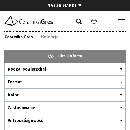
Szukaj
NASZE MARKI
▼
PL
EN
DE
Kolekcje
Ceramika Gres
Kolekcje
Inspiracje
Pliki do pobrania
Filtruj ofertę
Rodzaj powierzchni
Kontakt
Format
Kolor
Zastosowanie
Antypoślizgowość