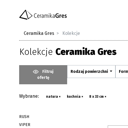
Ceramika Gres
Kolekcje
Kolekcje
Ceramika Gres
Filtruj
Rodzaj powierzchni
For
ofertę
Wybrane:
natura ×
kuchnia ×
8 x 33 cm ×
RUSH
VIPER