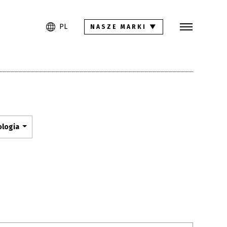
Szukaj
PL
EN
DE
PL
NASZE MARKI
▼
Kolekcje
Inspiracje
Pliki do pobrania
ologia
Kontakt