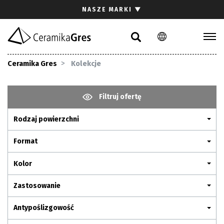
Szukaj
NASZE MARKI
▼
PL
EN
DE
Kolekcje
Ceramika Gres
Kolekcje
Inspiracje
Pliki do pobrania
Filtruj ofertę
Rodzaj powierzchni
Kontakt
Format
Kolor
Zastosowanie
Antypoślizgowość