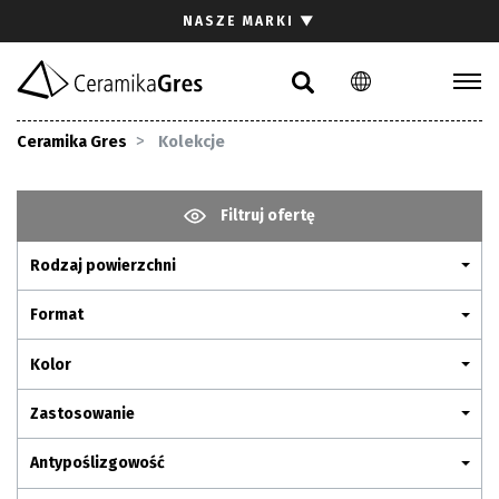
Szukaj
NASZE MARKI
▼
PL
EN
DE
Kolekcje
Ceramika Gres
Kolekcje
Inspiracje
Pliki do pobrania
Filtruj ofertę
Rodzaj powierzchni
Kontakt
Format
Kolor
Zastosowanie
Antypoślizgowość