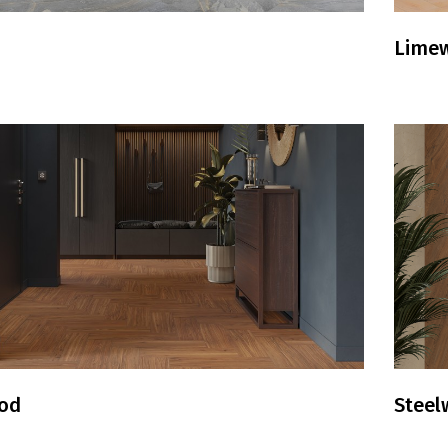
Lime
od
Stee