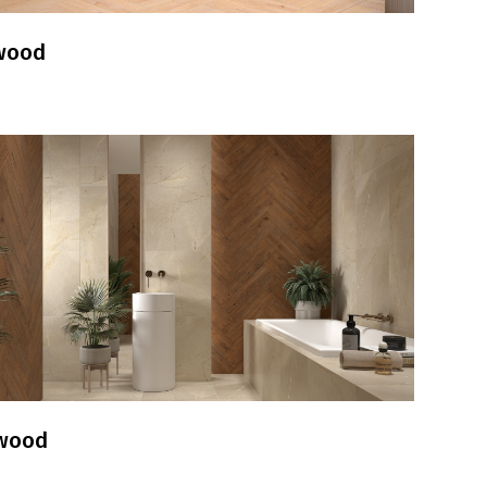
wood
lwood