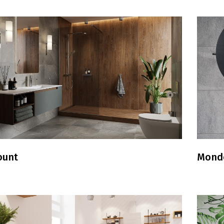
ount
Mond