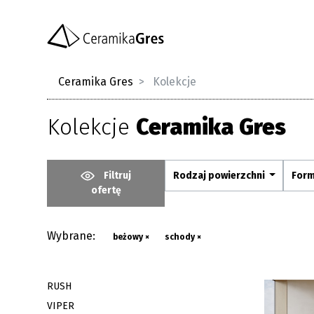
Ceramika Gres
Kolekcje
Kolekcje
Ceramika Gres
Filtruj
Rodzaj powierzchni
For
ofertę
Wybrane:
beżowy ×
schody ×
RUSH
VIPER