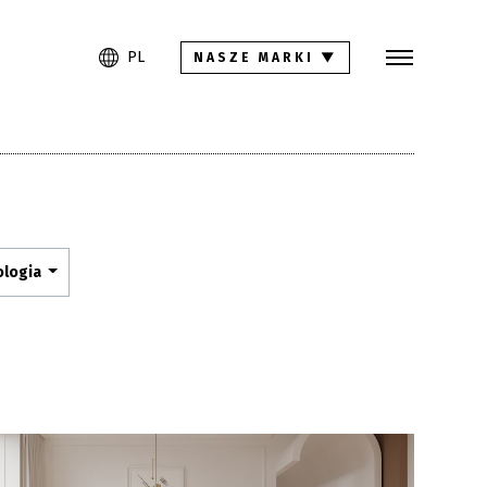
Szukaj
PL
EN
DE
PL
NASZE MARKI
▼
Kolekcje
Inspiracje
Pliki do pobrania
ologia
Kontakt