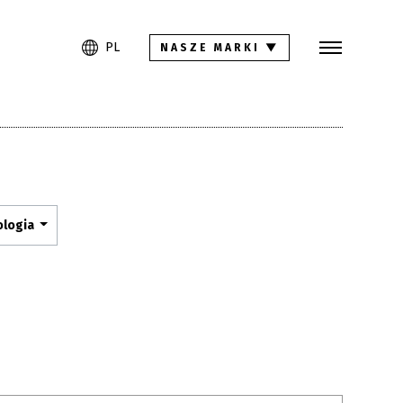
Szukaj
PL
EN
DE
PL
NASZE MARKI
▼
Kolekcje
Inspiracje
Pliki do pobrania
ologia
Kontakt