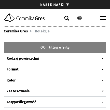
Szukaj
NASZE MARKI
▼
PL
EN
DE
Kolekcje
Ceramika Gres
Kolekcje
Inspiracje
Pliki do pobrania
Filtruj ofertę
Rodzaj powierzchni
Kontakt
Format
Kolor
Zastosowanie
Antypoślizgowość