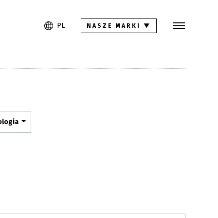
Szukaj
PL
EN
DE
PL
NASZE MARKI
▼
Kolekcje
Inspiracje
Pliki do pobrania
ologia
Kontakt