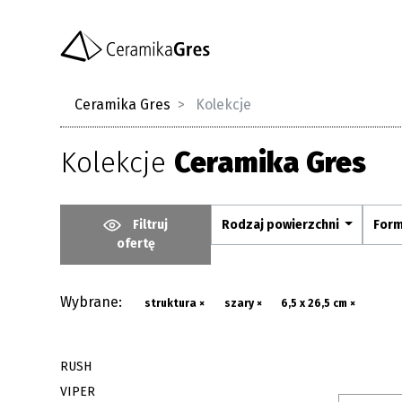
Ceramika Gres
Kolekcje
Kolekcje
Ceramika Gres
Filtruj
Rodzaj powierzchni
For
ofertę
Wybrane:
struktura ×
szary ×
6,5 x 26,5 cm ×
RUSH
VIPER