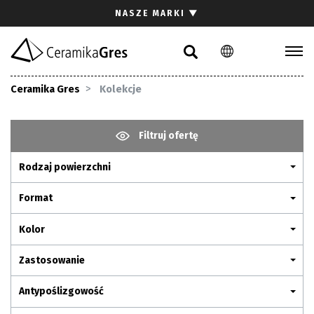
Szukaj
NASZE MARKI
▼
PL
EN
DE
Kolekcje
Ceramika Gres
Kolekcje
Inspiracje
Pliki do pobrania
Filtruj ofertę
Rodzaj powierzchni
Kontakt
Format
Kolor
Zastosowanie
Antypoślizgowość